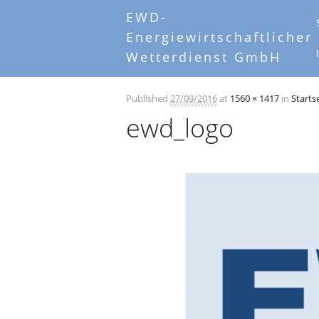
M
Ski
EWD-
to
Energiewirtschaftlicher
co
Wetterdienst GmbH
Published
27/09/2016
at
1560 × 1417
in
Starts
ewd_logo