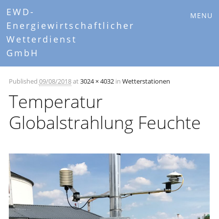
Main menu
Skip
EWD-
MENU
to
Energiewirtschaftlicher
content
Wetterdienst
GmbH
Published
09/08/2018
at
3024 × 4032
in
Wetterstationen
Temperatur
Globalstrahlung Feuchte